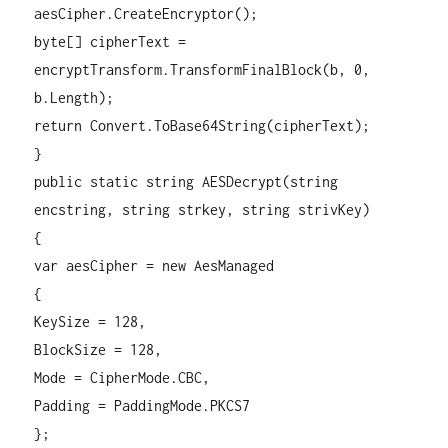
aesCipher.CreateEncryptor();
byte[] cipherText =
encryptTransform.TransformFinalBlock(b, 0,
b.Length);
return Convert.ToBase64String(cipherText);
}
public static string AESDecrypt(string
encstring, string strkey, string strivKey)
{
var aesCipher = new AesManaged
{
KeySize = 128,
BlockSize = 128,
Mode = CipherMode.CBC,
Padding = PaddingMode.PKCS7
};