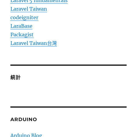
Laravel 5 fundamentals
Laravel Taiwan
codeigniter
LaraBase
Packagist
Laravel Taiwan台灣
統計
ARDUINO
Arduino Blog