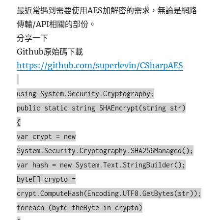
最近常遇到需要使用AES加解密的需求，無論是網路
傳輸/API相關的部份。
分享一下
Github原始碼下載
https://github.com/superlevin/CSharpAES
using System.Security.Cryptography;
public static string SHAEncrypt(string str)
{
var crypt = new
System.Security.Cryptography.SHA256Managed();
var hash = new System.Text.StringBuilder();
byte[] crypto =
crypt.ComputeHash(Encoding.UTF8.GetBytes(str));
foreach (byte theByte in crypto)