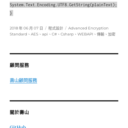
System.Text.Encoding.UTF8.GetString(plainText);
}
發
分
標
2018 年 06 月 07 日
程式設計
Advanced Encryption
佈
類
籤
Standard
、
AES
、
api
、
C#
、
Csharp
、
WEBAPI
、
傳輸
、
加密
日
期:
顧問服務
壽山顧問服務
關於壽山
GitHub