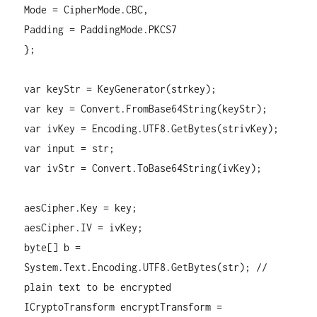
Mode = CipherMode.CBC,
Padding = PaddingMode.PKCS7
};
var keyStr = KeyGenerator(strkey);
var key = Convert.FromBase64String(keyStr);
var ivKey = Encoding.UTF8.GetBytes(strivKey);
var input = str;
var ivStr = Convert.ToBase64String(ivKey);
aesCipher.Key = key;
aesCipher.IV = ivKey;
byte[] b =
System.Text.Encoding.UTF8.GetBytes(str); //
plain text to be encrypted
ICryptoTransform encryptTransform =