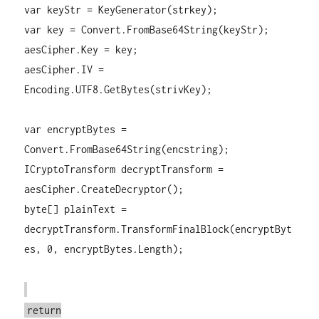
var keyStr = KeyGenerator(strkey);
var key = Convert.FromBase64String(keyStr);
aesCipher.Key = key;
aesCipher.IV =
Encoding.UTF8.GetBytes(strivKey);
var encryptBytes =
Convert.FromBase64String(encstring);
ICryptoTransform decryptTransform =
aesCipher.CreateDecryptor();
byte[] plainText =
decryptTransform.TransformFinalBlock(encryptByt
es, 0, encryptBytes.Length);
return