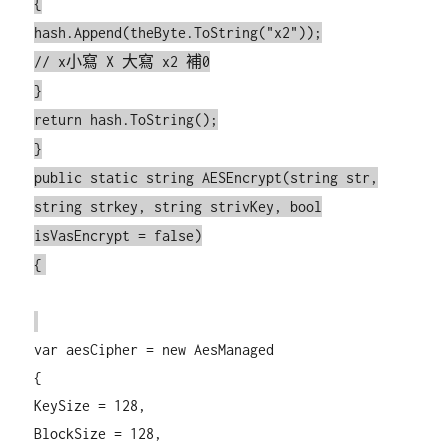
{
hash.Append(theByte.ToString("x2"));
// x小寫 X 大寫 x2 補0
}
return hash.ToString();
}
public static string AESEncrypt(string str,
string strkey, string strivKey, bool
isVasEncrypt = false)
{
var aesCipher = new AesManaged
{
KeySize = 128,
BlockSize = 128,