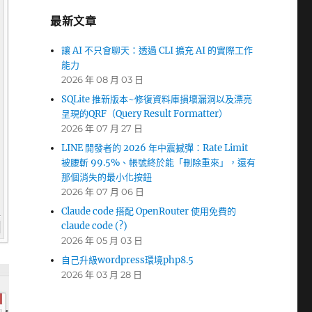
最新文章
讓 AI 不只會聊天：透過 CLI 擴充 AI 的實際工作
能力
2026 年 08 月 03 日
SQLite 推新版本~修復資料庫損壞漏洞以及漂亮
呈現的QRF（Query Result Formatter）
2026 年 07 月 27 日
LINE 開發者的 2026 年中震撼彈：Rate Limit
被腰斬 99.5%、帳號終於能「刪除重來」，還有
那個消失的最小化按鈕
2026 年 07 月 06 日
Claude code 搭配 OpenRouter 使用免費的
claude code (?)
2026 年 05 月 03 日
自己升級wordpress環境php8.5
2026 年 03 月 28 日