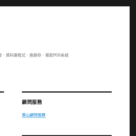
lphi開發．資料庫程式．進銷存．餐飲POS系統
顧問服務
壽山顧問服務