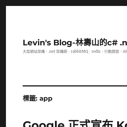
Levin's Blog-林壽山的c# 
大型網站架構．.net 架構師．rabbitMQ．redis．行動開發．A
標籤:
app
Google 正式宣布 K