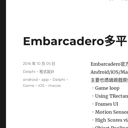
Embarcadero
發
2016 年 10 月 05 日
Embarcadero
佈
分
Delphi
、
程式設計
Android/iOS/
日
類
標
android
、
app
、
Delphi
、
主要也透過遊戲原
期:
籤
Game
、
iOS
、
macos
．Game loop
．Using TRectan
．Frames UI
．Motion Senso
．High Scores vi
．Object Poolin