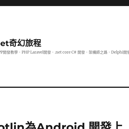
.net奇幻旅程
PP開發教學．PHP Laravel開發．.net core C# 開發．架構師之路．De
otlin為Android 開發上