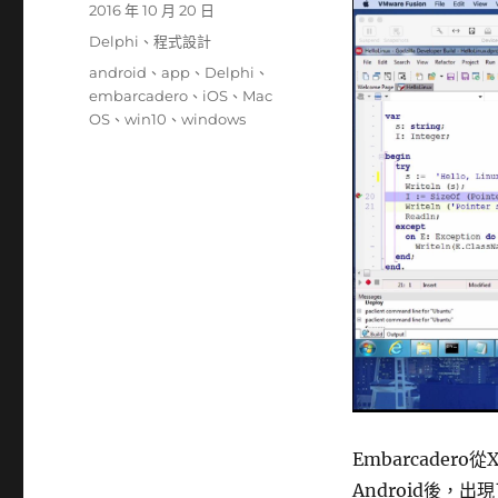
發
2016 年 10 月 20 日
佈
分
Delphi
、
程式設計
日
類
標
android
、
app
、
Delphi
、
期:
籤
embarcadero
、
iOS
、
Mac
OS
、
win10
、
windows
Embarcader
Android後，出