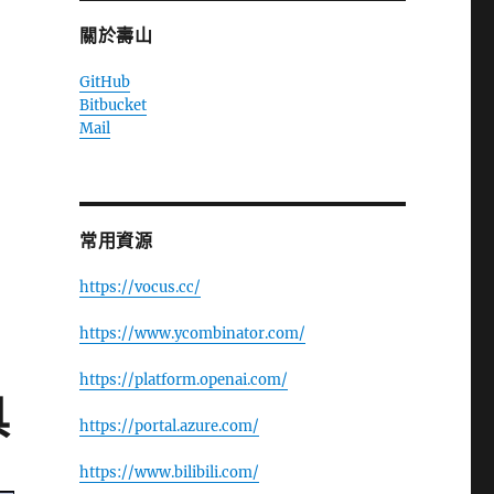
關於壽山
GitHub
Bitbucket
Mail
常用資源
https://vocus.cc/
https://www.ycombinator.com/
https://platform.openai.com/
具
https://portal.azure.com/
https://www.bilibili.com/