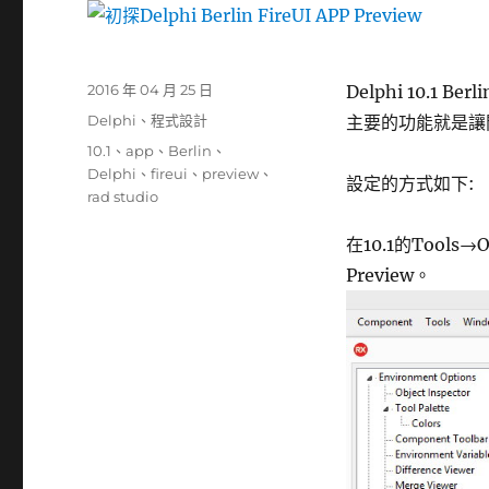
發
2016 年 04 月 25 日
Delphi 10.1 
佈
分
Delphi
、
程式設計
主要的功能就是讓
日
類
標
10.1
、
app
、
Berlin
、
期:
籤
Delphi
、
fireui
、
preview
、
設定的方式如下:
rad studio
在10.1的Tools→
Preview。