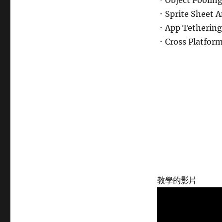
．Sprite Sheet 
．App Tethering
．Cross Platfor
教學的影片