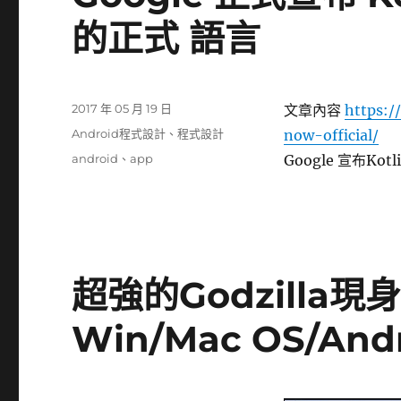
的正式 語言
發
2017 年 05 月 19 日
文章內容
https:/
佈
分
Android程式設計
、
程式設計
now-official/
日
類
標
android
、
app
Google 宣布Ko
期:
籤
超強的Godzilla現
Win/Mac OS/And