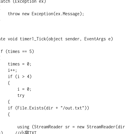
Message);

 = 0;

i++;

 > 4)

  {

   i = 0;

     try

  {

out.txt"))

  {

 = new StreamReader(dir 
))     //小寫TXT
