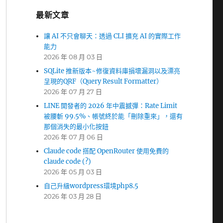
最新文章
讓 AI 不只會聊天：透過 CLI 擴充 AI 的實際工作
能力
2026 年 08 月 03 日
SQLite 推新版本~修復資料庫損壞漏洞以及漂亮
呈現的QRF（Query Result Formatter）
2026 年 07 月 27 日
LINE 開發者的 2026 年中震撼彈：Rate Limit
被腰斬 99.5%、帳號終於能「刪除重來」，還有
那個消失的最小化按鈕
2026 年 07 月 06 日
Claude code 搭配 OpenRouter 使用免費的
claude code (?)
2026 年 05 月 03 日
自己升級wordpress環境php8.5
2026 年 03 月 28 日