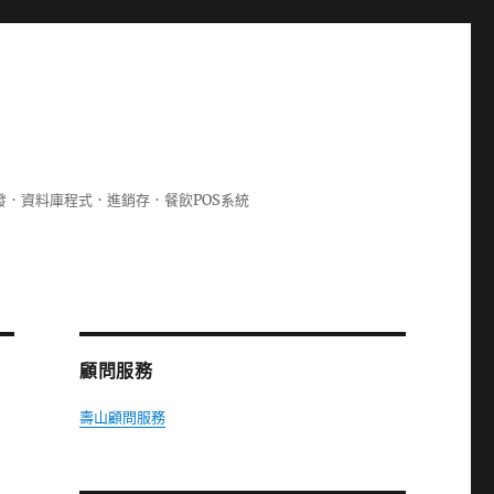
lphi開發．資料庫程式．進銷存．餐飲POS系統
顧問服務
壽山顧問服務