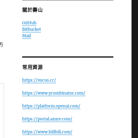
關於壽山
GitHub
Bitbucket
Mail
方
常用資源
https://vocus.cc/
https://www.ycombinator.com/
https://platform.openai.com/
https://portal.azure.com/
https://www.bilibili.com/