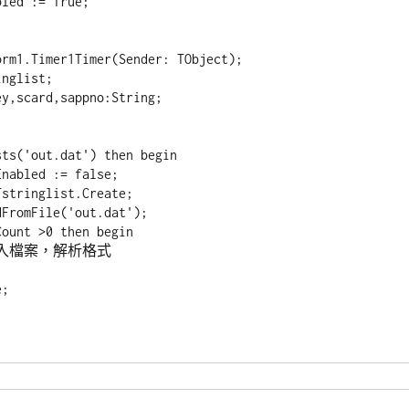
rm1.Timer1Timer(Sender: TObject);

nglist;

y,scard,sappno:String;
