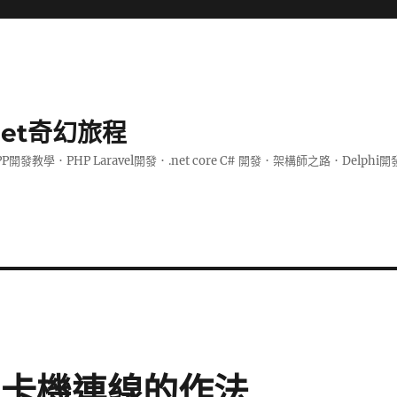
.net奇幻旅程
PP開發教學．PHP Laravel開發．.net core C# 開發．架構師之路．De
用卡機連線的作法