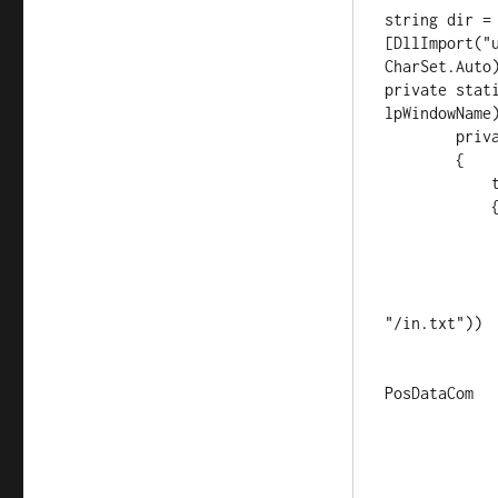
string dir =
[DllImport("
CharSet.Auto)
private stat
lpWindowName)
        private void uForm1_Load(object sender, EventArgs e)

        {

            try

            {

                if (File.Exists(dir + "/out.txt"))
                    File.Delete(
                string code = "";  //
                using (StreamWriter sw = new Stream
"/in.txt")) 
                sw.Write(cod
                IntPtr PDC = FindWindow(null, "
PosDataCom

                if (PDC == (In
              
               
              