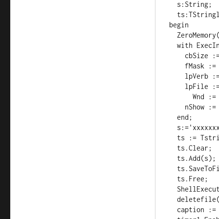
  s:String;

  ts:TStringlist;

begin

  ZeroMemory(@ExecInfo,SizeOf(ExecInfo));

  with ExecInfo do begin

    cbSize := SizeOf(ExecInfo);

    fMask := SEE_MASK_NOCLOSEPROCESS;

    lpVerb := 'open';

    lpFile := 'ecr.exe'; 

      Wnd := self.Handle;

    nShow := SW_HIDE; 

  end;

  s:='xxxxxxxxxxxxxxxxxxxx'; // 填上信用卡的溝通格式

  ts := Tstringlist.Create;

  ts.Clear;

  ts.Add(s);

  ts.SaveToFile('in.dat');

  ts.Free; 

  ShellExecuteEx(@ExecInfo);

  deletefile('out.dat');

  caption := '刷卡中...';
