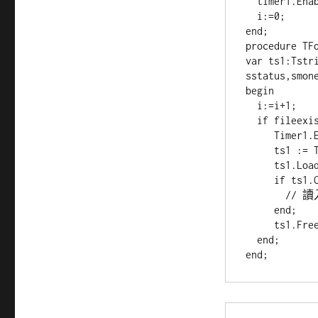
  timer1.Enabled := True;

  i:=0;

end;

procedure TFo
var ts1:Tstri
sstatus,smone
begin

  i:=i+1;

  if fileexists('out.dat') then begin

     Timer1.Enabled := false;

     ts1 := Tstringlist.Create;

     ts1.LoadFromFile('out.dat');

     if ts1.Count >0 then begin

       // 讀入檔案，解析格式

     end;

     ts1.Free;

  end;
