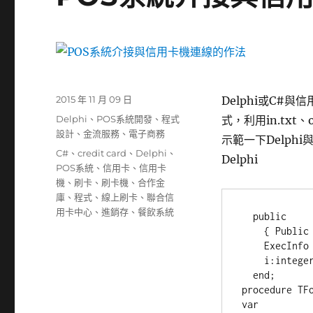
發
2015 年 11 月 09 日
Delphi或C#
佈
分
Delphi
、
POS系統開發
、
程式
式，利用in.tx
日
類
設計
、
金流服務
、
電子商務
示範一下Delph
期:
標
C#
、
credit card
、
Delphi
、
Delphi
籤
POS系統
、
信用卡
、
信用卡
機
、
刷卡
、
刷卡機
、
合作金
庫
、
程式
、
線上刷卡
、
聯合信
用卡中心
、
進銷存
、
餐飲系統
  public

    { Public declarations }

    ExecInfo : TShellExecuteInfo;   // use shellapi

    i:integer;

  end;

procedure TFo
var 
