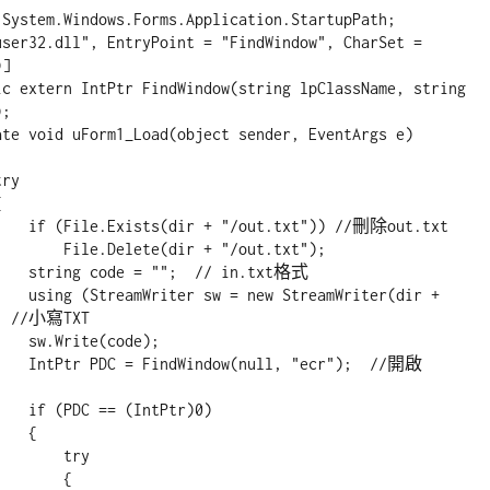
 System.Windows.Forms.Application.StartupPath;

user32.dll", EntryPoint = "FindWindow", CharSet = 
]

ic extern IntPtr FindWindow(string lpClassName, string 
;

 //刪除out.txt

dir + "/out.txt");

 in.txt格式

Writer(dir + 
  //小寫TXT     

e);    

ecr");  //開啟
tPtr)0)

  {

     try

      {
