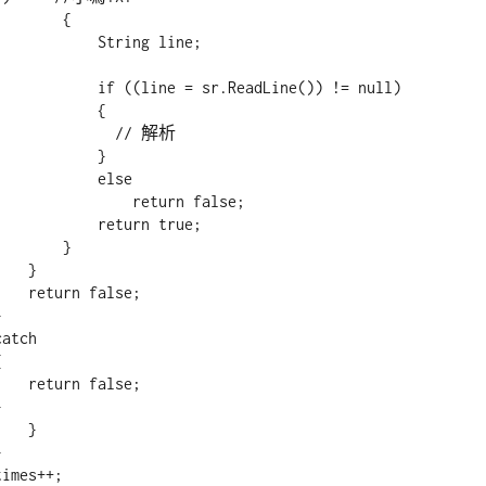
      {

     String line;

ne = sr.ReadLine()) != null)

           {

           // 解析

           }

         else

         return false;

     return true;

      }

  }

false;

        

  }
