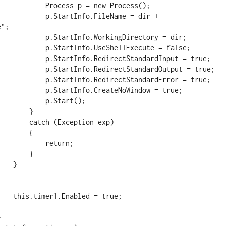
cess p = new Process();

artInfo.FileName = dir + 
";

Info.WorkingDirectory = dir;

nfo.UseShellExecute = false;

.RedirectStandardInput = true;

.RedirectStandardOutput = true;

.RedirectStandardError = true;

Info.CreateNoWindow = true;

      p.Start();

      }

(Exception exp)

      {

       return;

      }

  }

 = true;
