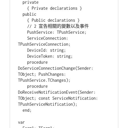
  private

    { Private declarations }

  public

    { Public declarations }

    // 2 宣告相關的變數以及事件

    PushService: TPushService;

    ServiceConnection: 
TPushServiceConnection;

    DeviceId: string;

    DeviceToken: string;

    procedure 
DoServiceConnectionChange(Sender: 
TObject; PushChanges: 
TPushService.TChanges);

    procedure 
DoReceiveNotificationEvent(Sender: 
TObject; const ServiceNotification: 
TPushServiceNotification);

  end;

var
