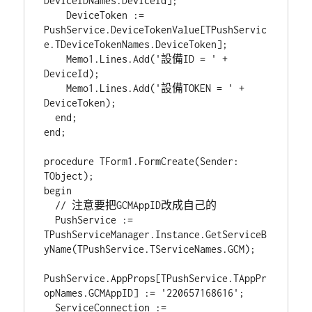
DeviceIDNames.DeviceId];

    DeviceToken := 
PushService.DeviceTokenValue[TPushServic
e.TDeviceTokenNames.DeviceToken];

    Memo1.Lines.Add('設備ID = ' + 
DeviceId);

    Memo1.Lines.Add('設備TOKEN = ' + 
DeviceToken);

  end;

end;

procedure TForm1.FormCreate(Sender: 
TObject);

begin

  // 注意要把GCMAppID改成自己的

  PushService := 
TPushServiceManager.Instance.GetServiceB
yName(TPushService.TServiceNames.GCM);

PushService.AppProps[TPushService.TAppPr
opNames.GCMAppID] := '220657168616';

  ServiceConnection := 