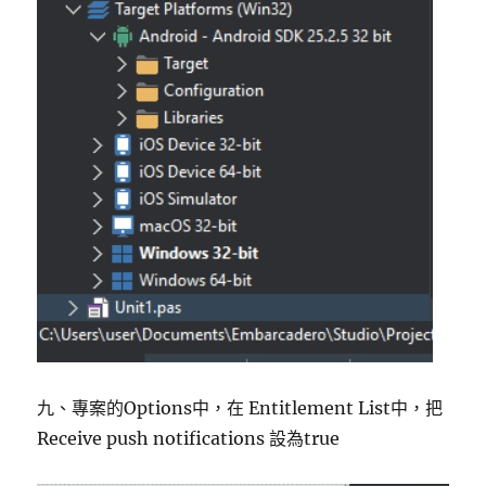
九、專案的Options中，在 Entitlement List中，把
Receive push notifications 設為true