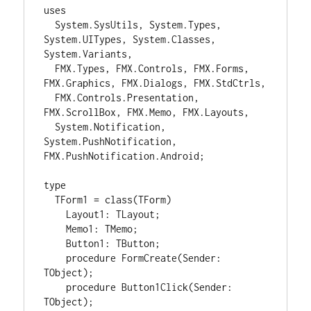
uses

  System.SysUtils, System.Types, 
System.UITypes, System.Classes, 
System.Variants,

  FMX.Types, FMX.Controls, FMX.Forms, 
FMX.Graphics, FMX.Dialogs, FMX.StdCtrls,

  FMX.Controls.Presentation, 
FMX.ScrollBox, FMX.Memo, FMX.Layouts,

  System.Notification, 
System.PushNotification, 
FMX.PushNotification.Android;

type

  TForm1 = class(TForm)

    Layout1: TLayout;

    Memo1: TMemo;

    Button1: TButton;

    procedure FormCreate(Sender: 
TObject);

    procedure Button1Click(Sender: 
TObject);
