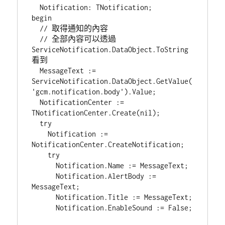
  Notification: TNotification;

begin

  // 取得通知的內容

  // 全部內容可以透過  
ServiceNotification.DataObject.ToString
看到

  MessageText := 
ServiceNotification.DataObject.GetValue(
'gcm.notification.body').Value;

  NotificationCenter := 
TNotificationCenter.Create(nil);

  try

    Notification := 
NotificationCenter.CreateNotification;

    try

      Notification.Name := MessageText;

      Notification.AlertBody := 
MessageText;

      Notification.Title := MessageText;

      Notification.EnableSound := False;
