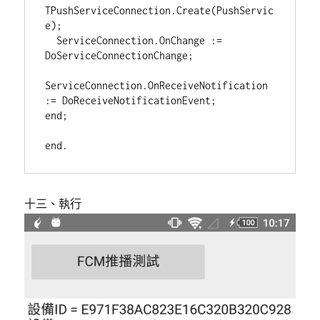
TPushServiceConnection.Create(PushServic
e);

  ServiceConnection.OnChange := 
DoServiceConnectionChange;

ServiceConnection.OnReceiveNotification 
:= DoReceiveNotificationEvent;

end;

十三、執行