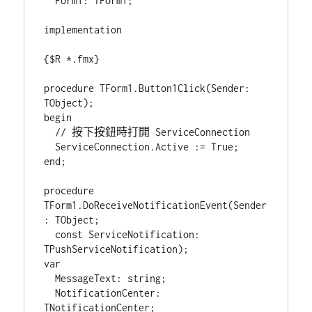
  Form1: TForm1;

implementation

{$R *.fmx}

procedure TForm1.Button1Click(Sender: 
TObject);

begin

  // 按下按鈕時打開 ServiceConnection

  ServiceConnection.Active := True;

end;

procedure 
TForm1.DoReceiveNotificationEvent(Sender
: TObject;

  const ServiceNotification: 
TPushServiceNotification);

var

  MessageText: string;

  NotificationCenter: 
TNotificationCenter;
