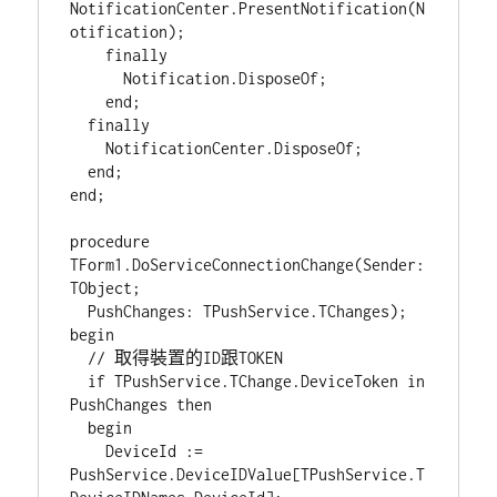
NotificationCenter.PresentNotification(N
otification);

    finally

      Notification.DisposeOf;

    end;

  finally

    NotificationCenter.DisposeOf;

  end;

end;

procedure 
TForm1.DoServiceConnectionChange(Sender: 
TObject;

  PushChanges: TPushService.TChanges);

begin

  // 取得裝置的ID跟TOKEN

  if TPushService.TChange.DeviceToken in 
PushChanges then

  begin

    DeviceId := 
PushService.DeviceIDValue[TPushService.T