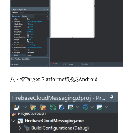
八、將Target Platforms切換成Android