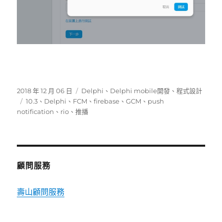
發
分
2018 年 12 月 06 日
Delphi
、
Delphi mobile開發
、
程式設計
佈
標
類
10.3
、
Delphi
、
FCM
、
firebase
、
GCM
、
push
日
籤
notification
、
rio
、
推播
期:
顧問服務
壽山顧問服務