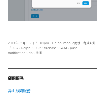
發
分
2018 年 12 月 06 日
Delphi
、
Delphi mobile開發
、
程式設計
佈
標
類
10.3
、
Delphi
、
FCM
、
firebase
、
GCM
、
push
日
籤
notification
、
rio
、
推播
期:
顧問服務
壽山顧問服務