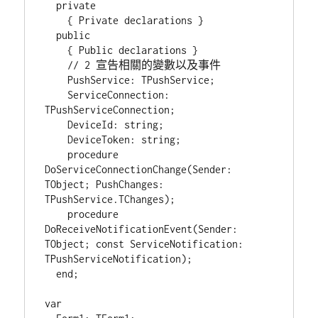
  private

    { Private declarations }

  public

    { Public declarations }

    // 2 宣告相關的變數以及事件

    PushService: TPushService;

    ServiceConnection: 
TPushServiceConnection;

    DeviceId: string;

    DeviceToken: string;

    procedure 
DoServiceConnectionChange(Sender: 
TObject; PushChanges: 
TPushService.TChanges);

    procedure 
DoReceiveNotificationEvent(Sender: 
TObject; const ServiceNotification: 
TPushServiceNotification);

  end;

var
