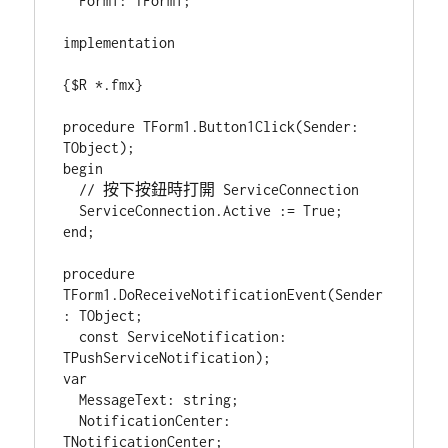
  Form1: TForm1;

implementation

{$R *.fmx}

procedure TForm1.Button1Click(Sender: 
TObject);

begin

  // 按下按鈕時打開 ServiceConnection

  ServiceConnection.Active := True;

end;

procedure 
TForm1.DoReceiveNotificationEvent(Sender
: TObject;

  const ServiceNotification: 
TPushServiceNotification);

var

  MessageText: string;

  NotificationCenter: 
TNotificationCenter;
