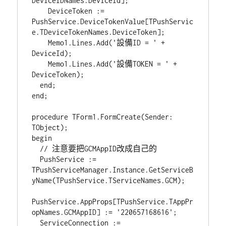
DeviceIDNames.DeviceId];

    DeviceToken := 
PushService.DeviceTokenValue[TPushServic
e.TDeviceTokenNames.DeviceToken];

    Memo1.Lines.Add('設備ID = ' + 
DeviceId);

    Memo1.Lines.Add('設備TOKEN = ' + 
DeviceToken);

  end;

end;

procedure TForm1.FormCreate(Sender: 
TObject);

begin

  // 注意要把GCMAppID改成自己的

  PushService := 
TPushServiceManager.Instance.GetServiceB
yName(TPushService.TServiceNames.GCM);

PushService.AppProps[TPushService.TAppPr
opNames.GCMAppID] := '220657168616';

  ServiceConnection := 