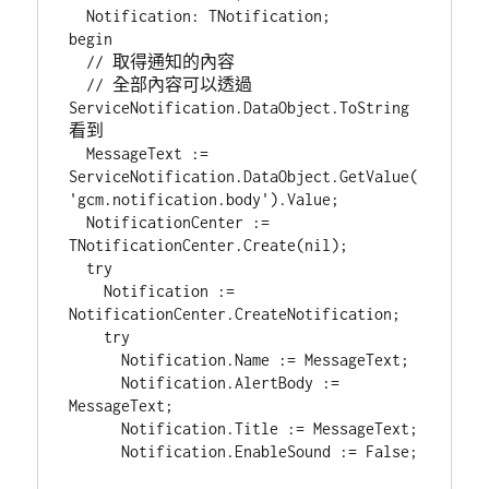
  Notification: TNotification;

begin

  // 取得通知的內容

  // 全部內容可以透過  
ServiceNotification.DataObject.ToString
看到

  MessageText := 
ServiceNotification.DataObject.GetValue(
'gcm.notification.body').Value;

  NotificationCenter := 
TNotificationCenter.Create(nil);

  try

    Notification := 
NotificationCenter.CreateNotification;

    try

      Notification.Name := MessageText;

      Notification.AlertBody := 
MessageText;

      Notification.Title := MessageText;

      Notification.EnableSound := False;
