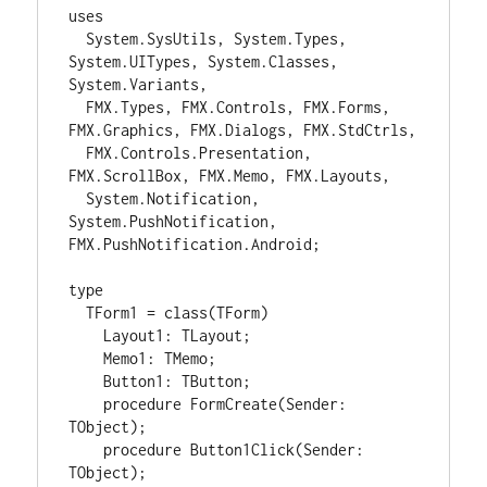
uses

  System.SysUtils, System.Types, 
System.UITypes, System.Classes, 
System.Variants,

  FMX.Types, FMX.Controls, FMX.Forms, 
FMX.Graphics, FMX.Dialogs, FMX.StdCtrls,

  FMX.Controls.Presentation, 
FMX.ScrollBox, FMX.Memo, FMX.Layouts,

  System.Notification, 
System.PushNotification, 
FMX.PushNotification.Android;

type

  TForm1 = class(TForm)

    Layout1: TLayout;

    Memo1: TMemo;

    Button1: TButton;

    procedure FormCreate(Sender: 
TObject);

    procedure Button1Click(Sender: 
TObject);
