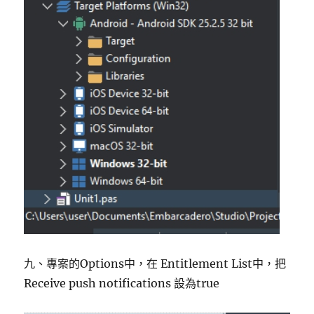
九、專案的Options中，在 Entitlement List中，把
Receive push notifications 設為true