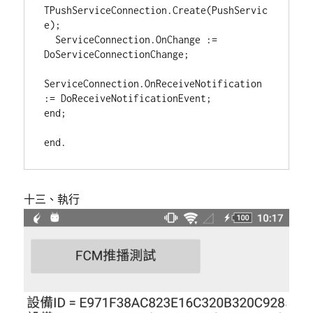
TPushServiceConnection.Create(PushServic
e);

  ServiceConnection.OnChange := 
DoServiceConnectionChange;

ServiceConnection.OnReceiveNotification 
:= DoReceiveNotificationEvent;

end;

十三、執行