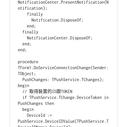
NotificationCenter.PresentNotification(N
otification);

    finally

      Notification.DisposeOf;

    end;

  finally

    NotificationCenter.DisposeOf;

  end;

end;

procedure 
TForm1.DoServiceConnectionChange(Sender: 
TObject;

  PushChanges: TPushService.TChanges);

begin

  // 取得裝置的ID跟TOKEN

  if TPushService.TChange.DeviceToken in 
PushChanges then

  begin

    DeviceId := 
PushService.DeviceIDValue[TPushService.T