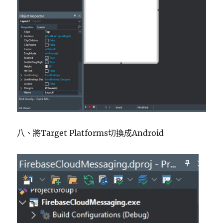
八、將Target Platforms切換成Android