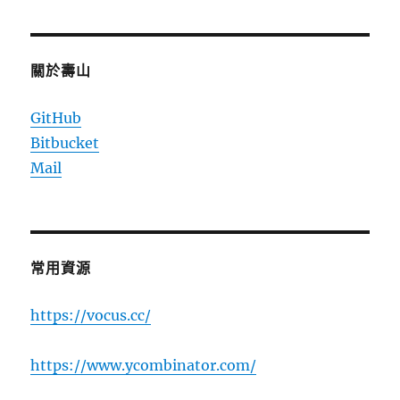
上
架?〉
中
關於壽山
GitHub
Bitbucket
Mail
常用資源
https://vocus.cc/
https://www.ycombinator.com/