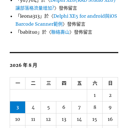
「
yu7764
」於〈
Delphi XE6(RAD Studio XE6)
讓部落格流量增加?
〉發佈留言
「
leona313
」於〈
Delphi XE5 for android與iOS
Barcode Scanner範例
〉發佈留言
「
babituo
」於〈
聯絡壽山
〉發佈留言
2026 年 8 月
一
二
三
四
五
六
日
1
2
3
4
5
6
7
8
9
10
11
12
13
14
15
16