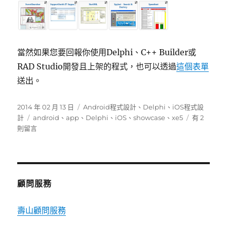
當然如果您要回報你使用Delphi、C++ Builder或
RAD Studio開發且上架的程式，也可以透過
這個表單
送出。
發
分
2014 年 02 月 13 日
Android程式設計
、
Delphi
、
iOS程式設
佈
標
類
在
計
android
、
app
、
Delphi
、
iOS
、
showcase
、
xe5
有 2
日
籤
〈Delphi
則留言
期:
XE5
開
發
的
Mobile
顧問服務
APP
有
壽山顧問服務
那
些