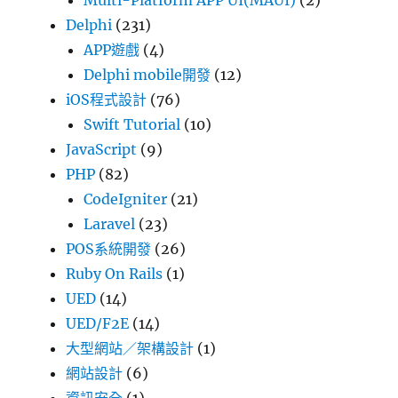
Multi-Platform APP UI(MAUI)
(2)
Delphi
(231)
APP遊戲
(4)
Delphi mobile開發
(12)
iOS程式設計
(76)
Swift Tutorial
(10)
JavaScript
(9)
PHP
(82)
CodeIgniter
(21)
Laravel
(23)
POS系統開發
(26)
Ruby On Rails
(1)
UED
(14)
UED/F2E
(14)
大型網站／架構設計
(1)
網站設計
(6)