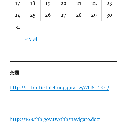
17
18
19
20
21
22
23
24
25
26
27
28
29
30
31
« 7 月
交通
http://e-traffic.taichung.gov.tw/ATIS_TCC/
http://168.thb.gov.tw/thb/navigate.do#