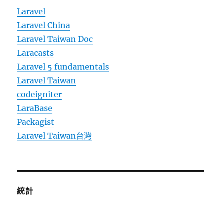
Laravel
Laravel China
Laravel Taiwan Doc
Laracasts
Laravel 5 fundamentals
Laravel Taiwan
codeigniter
LaraBase
Packagist
Laravel Taiwan台灣
統計